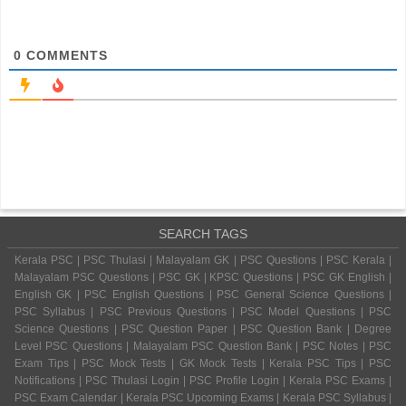
0
COMMENTS
SEARCH TAGS
Kerala PSC | PSC Thulasi | Malayalam GK | PSC Questions | PSC Kerala |
Malayalam PSC Questions | PSC GK | KPSC Questions | PSC GK English |
English GK | PSC English Questions | PSC General Science Questions |
PSC Syllabus | PSC Previous Questions | PSC Model Questions | PSC
Science Questions | PSC Question Paper | PSC Question Bank | Degree
Level PSC Questions | Malayalam PSC Question Bank | PSC Notes | PSC
Exam Tips | PSC Mock Tests | GK Mock Tests | Kerala PSC Tips | PSC
Notifications | PSC Thulasi Login | PSC Profile Login | Kerala PSC Exams |
PSC Exam Calendar | Kerala PSC Upcoming Exams | Kerala PSC Syllabus |