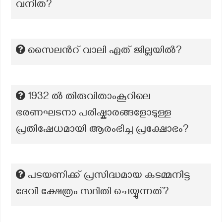
വനിത?
സൈലൻറ് വാലി ഏത് ജില്ലയിൽ?
1932 ൽ തിരുവിതാംകൂറിലെ
ഭരണഘടനാ പരിഷ്കാരങ്ങളോടുള്ള
പ്രതിഷേധമായി ആരംഭിച്ച പ്രക്ഷോഭം?
പടയണിക്ക് പ്രസിദ്ധമായ കടമ്മനിട്ട
ദേവീ ക്ഷേത്രം സ്ഥിതി ചെയ്യുന്നത്?