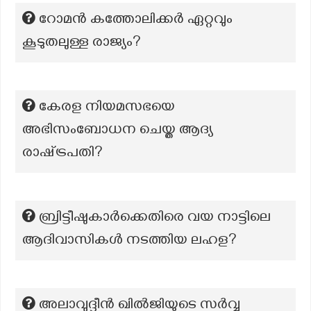
റോമൻ കത്തോലിക്കർ ഏറ്റവും
കൂടുതലുള്ള രാജ്യം?
കേരള നിയമസഭയെ
അഭിസംബോധന ചെയ്ത ആദ്യ
രാഷ്‌ട്രപതി?
ബ്രിട്ടീഷുകാർക്കെതിരെ വയ നാട്ടിലെ
ആദിവാസികൾ നടത്തിയ ലഹള?
അലാവുദ്ദീൻ ഖിൽജിയുടെ സർവ്വ