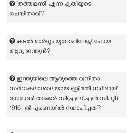
‘തത്ത്വമസി’ എന്ന കൃതിയുടെ
രചയിതാവ്?
കടൽ മാർഗ്ഗം യൂറോപ്പിലേയ്ക്ക് പോയ
ആദ്യ ഇന്ത്യൻ?
ഇന്ത്യയിലെ ആദ്യത്തെ വനിതാ
സർവകലാശാലയായ ശ്രീമതി നഥിഭായ്
ദാമോദർ താക്കർ സി(എസ്.എൻ.സി. റ്റീ)
1916- ൽ പുണെയിൽ സ്ഥാപിച്ചത്?