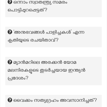
ഒന്നാം സ്വാതന്ത്ര്യ സമരം
പൊട്ടിപ്പുറപ്പെട്ടത്?
‘അനുഭവങ്ങൾ പാളിച്ചകൾ’ എന്ന
കൃതിയുടെ രചയിതാവ്?
മ്യാൻമറിലെ അരക്കൻ യോമ
മലനിരകളുടെ തുടർച്ചയായ ഇന്ത്യൻ
പ്രദേശം?
വൈക്കം സത്യഗ്രഹം അവസാനിച്ചത്?