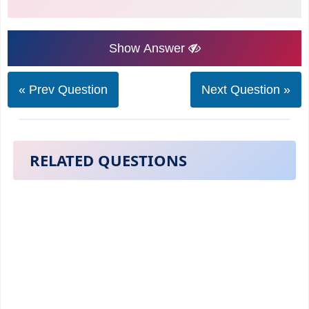
Show Answer
« Prev Question
Next Question »
RELATED QUESTIONS