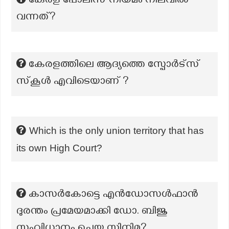
കേരള പോലീസ് നിയമം നിലവില്‍
വന്നത്?
കേരളത്തിലെ ആദ്യത്തെ സ്പോർട്സ്
സ്‌കൂൾ എവിടെയാണ് ?
Which is the only union territory that has
its own High Court?
കാസര്‍കോട്ടെ എന്‍ഡോസള്‍ഫാന്‍
ദുരന്തം പ്രമേയമാക്കി ഡോ. ബിജു