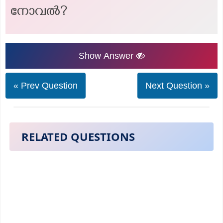
നോവൽ?
Show Answer
« Prev Question
Next Question »
RELATED QUESTIONS