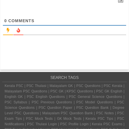
0
COMMENTS
SEARCH TAGS
Kerala PSC | PSC Thulasi | Malayalam GK | PSC Questions | PSC Kerala |
Malayalam PSC Questions | PSC GK | KPSC Questions | PSC GK English |
English GK | PSC English Questions | PSC General Science Questions |
PSC Syllabus | PSC Previous Questions | PSC Model Questions | PSC
Science Questions | PSC Question Paper | PSC Question Bank | Degree
Level PSC Questions | Malayalam PSC Question Bank | PSC Notes | PSC
Exam Tips | PSC Mock Tests | GK Mock Tests | Kerala PSC Tips | PSC
Notifications | PSC Thulasi Login | PSC Profile Login | Kerala PSC Exams |