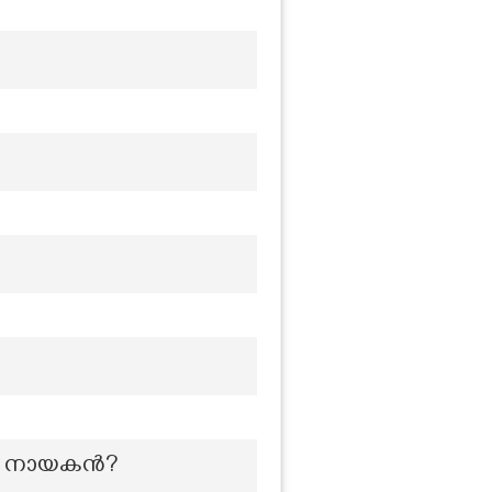
ാന നായകൻ?