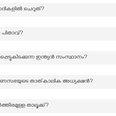
നദികളില്‍ ചെറുത്?
 പിതാവ്?
്പെട്ടുകിടക്കുന്ന ഇന്ത്യൻ സംസ്ഥാനം?
ണസഭയുടെ താത്കാലിക അധ്യക്ഷൻ?
്തീരമുള്ള താലൂക്ക്?