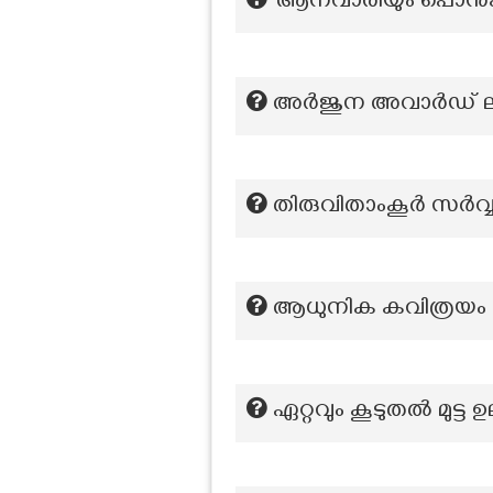
‘ആനവാരിയും പൊൻകു
അർജുന അവാർഡ് ലഭി
തിരുവിതാംകൂർ സർവ്
ആധുനിക കവിത്രയം എന
ഏറ്റവും കൂടുതല്‍ മുട്ട 