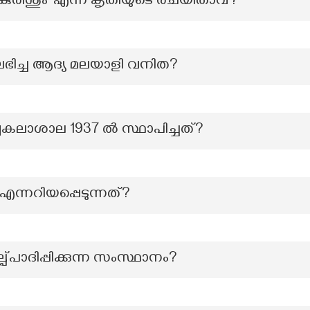
രിശും’ എന്ന കൃതിയുടെ രചയിതാവ്?
ച്ച ആദ്യ മലയാളി വനിത?
വകലാശാല 1937 ൽ സ്ഥാപിച്ചത്?
്നറിയപ്പെടുന്നത്?
ഉല്പ്പാദിപ്പിക്കുന്ന സംസ്ഥാനം?