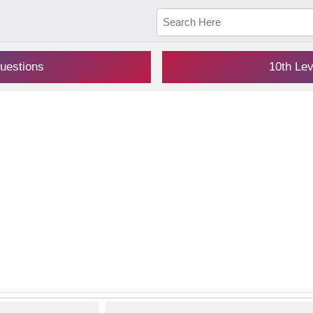
uestions
10th Le