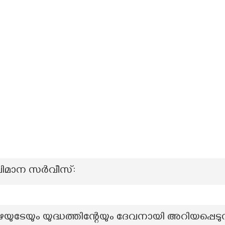
വിമാന സർവീസ്:
ഴയുടേയും യുദ്ധത്തിന്റേയും ദേവനായി അറിയപ്പെടു