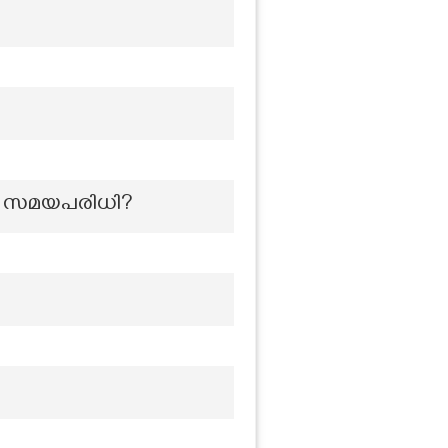
ള്ള സമയപരിധി?