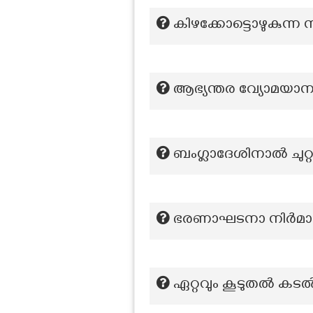
കിഴക്കോട്ടൊഴുകുന്ന 
ആഭ്യന്തര വ്യോമയാന
ബംഗ്ലാദേശിനാൽ ചുറ്റപ
ഭരണാഘടനാ നിർമാ
ഏറ്റവും കൂടുതൽ കടൽത