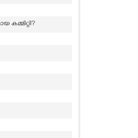
യ കമ്മിറ്റി?