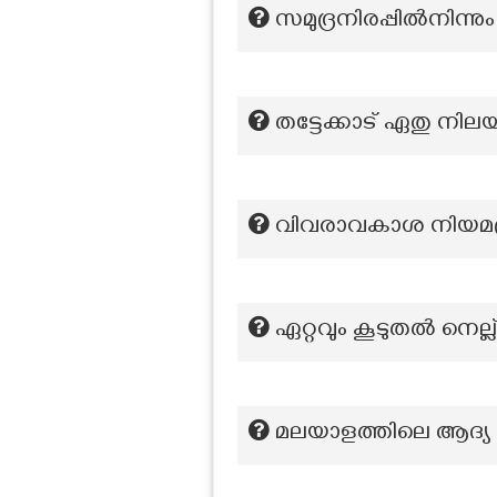
സമുദ്രനിരപ്പിൽനിന്ന
തട്ടേക്കാട് ഏതു നില
വിവരാവകാശ നിയമപ്രക
ഏറ്റവും കൂടുതൽ നെല്ല് 
മലയാളത്തിലെ ആദ്യ 