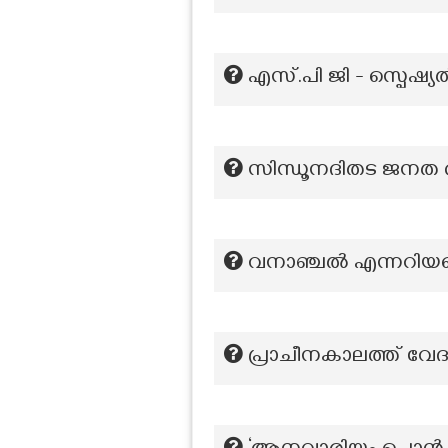
എസ്.പി ജി - സ്പെഷ്യൽ
സിന്ധൂനദിതട ജനത ആര
വനാഞ്ചൽ എന്നറിയപ്
പ്രാചീനകാലത്ത് വേദപ