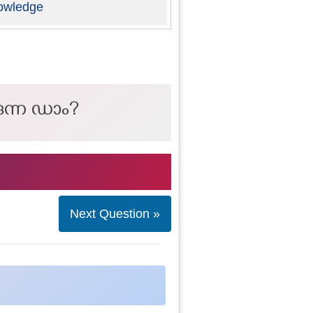
owledge
ുന്ന ഡാം?
Next Question »