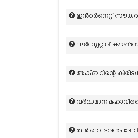
ഇന്‍റർനെറ്റ് സൗകര്യ
ലജിസ്ലേറ്റിവ് കൗൺ
അക്ബറിന്റെ കിരീട
വർദ്ധമാന മഹാവീരന്
തൻ്റെ ദേവനും ദേവ