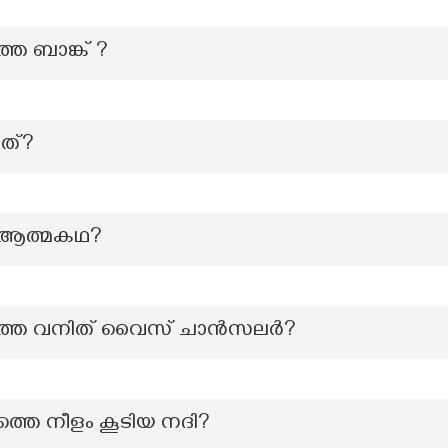
െ ബാങ്ക് ?
ചത്?
െ ആത്മകഥ?
്തെ വനിത് വൈസ് ചാന്‍സലര്‍?
ത്തെ നീളം കൂടിയ നദി?