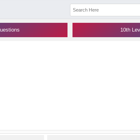
uestions
10th Le