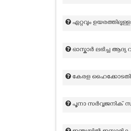
ഏറ്റവും ഉയരത്തിലുള
ഓസ്കാർ ലഭിച്ച ആദ്യ
കേരള ഹൈക്കോടതി
പൂനാ സർവ്വജനിക് സ