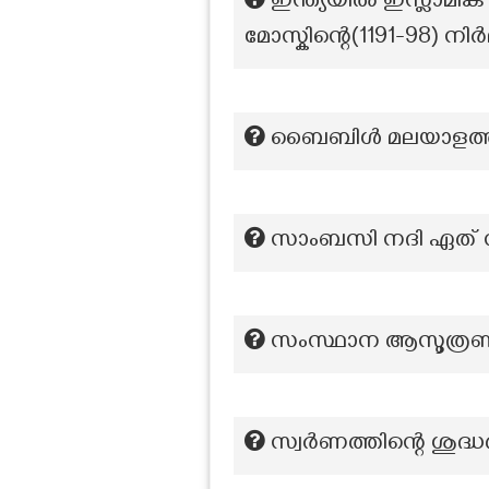
ഇന്ത്യയിൽ ഇസ്ലാമിക
മോസ്കിന്റെ(1191-98) ന
ബൈബിള്‍‌ മലയാളത്തി
സാംബസി നദി ഏത് സമു
സംസ്ഥാന ആസൂത്ര
സ്വർണത്തിന്റെ ശുദ്ധ