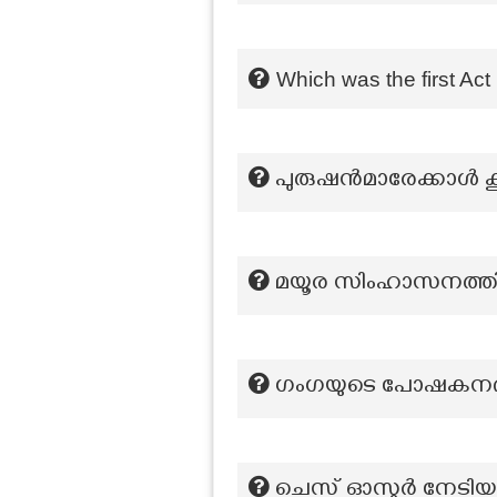
Which was the first Act
പുരുഷന്‍മാരേക്കാള്‍ 
മയൂര സിംഹാസനത്തി
ഗംഗയുടെ പോഷകനദിക
ചെസ് ഓസ്കർ നേടിയ റ