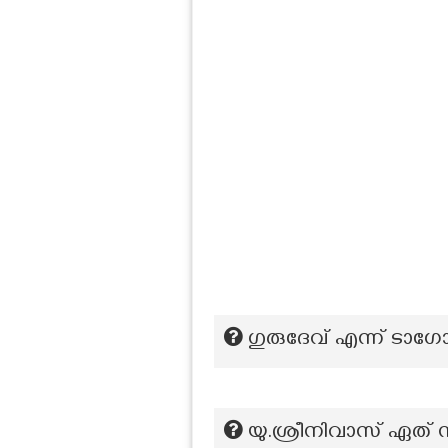
ഗുരുദേവ് എന്ന് ടാഗോ
യു.ശ്രീനിവാസ് ഏത് 