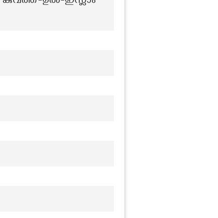
യ കുവത്ത്-ഉൽ-ഇസ്ലാം