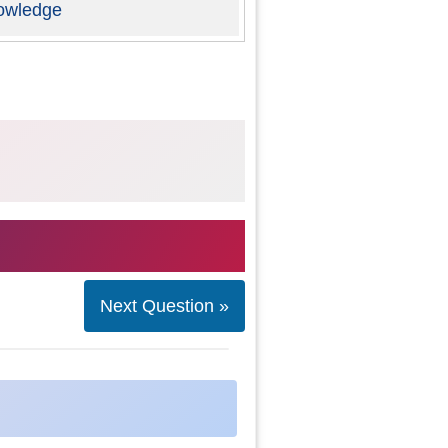
owledge
Next Question »