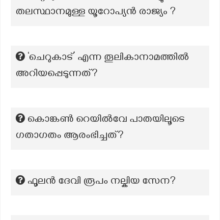
തലസ്ഥാനമുള്ള യൂറോപ്യൻ രാജ്യം ?
‘ചെറുകാട്’ എന്ന തൂലികാനാമത്തില്‍
അറിയപ്പെടുന്നത്?
കൊങ്കൺ റെയിൽവേ പാതയിലൂടെ
ഗതാഗതം ആരംഭിച്ചത്?
ഫൂലൻ ദേവി രൂപം നല്കിയ സേന?