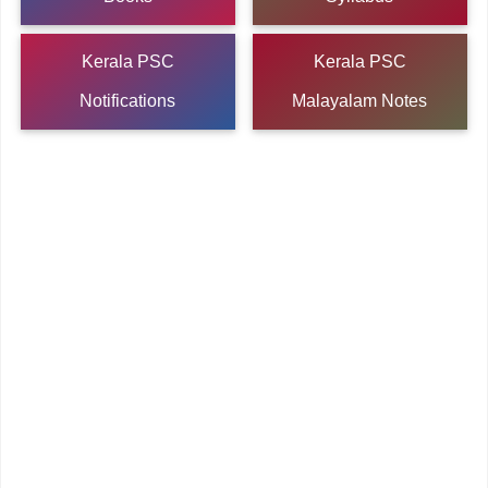
Kerala PSC
Kerala PSC
Notifications
Malayalam Notes