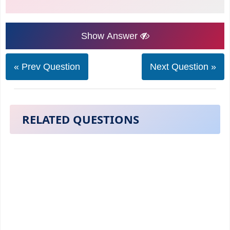
Show Answer
« Prev Question
Next Question »
RELATED QUESTIONS