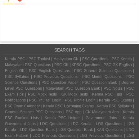
SEARCH TAGS
Kerala PSC | PSC Thulasi | Malayalam GK | PSC Questions | PSC Kerala |
Malayalam PSC Questions | PSC GK | KPSC Questions | PSC GK English |
English GK | PSC English Questions | PSC General Science Questions |
PSC Syllabus | PSC Previous Questions | PSC Model Questions | PSC
Science Questions | PSC Question Paper | PSC Question Bank | Degree
Level PSC Questions | Malayalam PSC Question Bank | PSC Notes | PSC
Exam Tips | PSC Mock Tests | GK Mock Tests | Kerala PSC Tips | PSC
Notifications | PSC Thulasi Login | PSC Profile Login | Kerala PSC Exams |
PSC Exam Calendar | Kerala PSC Upcoming Exams | Kerala PSC Syllabus |
General Science PSC Questions | PSC App | GK Malayalam App | Kerala
PSC Ranked Lists | Kerala PSC Helper | Government Jobs | Kerala
Government Jobs | LDC Questions | LDC Kerala | LGS Questions | LGS
Kerala | LDC Question Bank | LGS Question Bank | KAS Questions | LDC
Exam Pattern | LDC Previous Questions | LGS Previous Questions | LGS