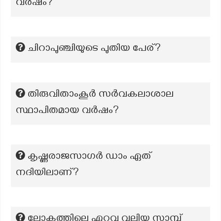
വർഷം?
ചിറാപുഞ്ചിയുടെ പുതിയ പേര്?
തിരുവിതാംകൂർ സർവകലാശാല
സ്ഥാപിതമായ വർഷം?
കൃഷ്ണരാജസാഗർ ഡാം ഏത്
നദിയിലാണ്?
ലോകത്തിലെ ഏറ്റവു വലിയ സ്റ്റാമ്പ്