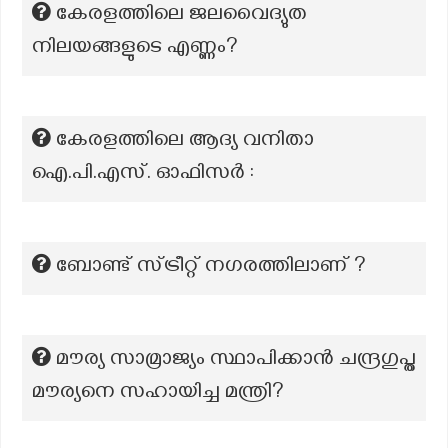
കേരളത്തിലെ ജലവൈദ്യുത
നിലയങ്ങളുടെ എണ്ണം?
കേരളത്തിലെ ആദ്യ വനിതാ
ഐ.പി.എസ്. ഓഫിസർ :
ബോണ്ട് സ്ട്രീറ്റ് നഗരത്തിലാണ് ?
മൗര്യ സാമ്രാജ്യം സ്ഥാപിക്കാൻ ചന്ദ്രഗുപ്ത
മൗര്യനെ സഹായിച്ച മന്ത്രി?