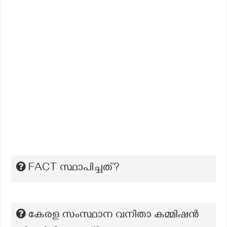
FACT സ്ഥാപിച്ചത്?
കേരള സംസ്ഥാന വനിതാ കമ്മിഷൻ