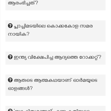
ആരംഭിച്ചത്?
പ്ലാച്ചിമടയിലെ കൊക്കകോള സമര
നായിക?
ഇന്ത്യ വിക്ഷേപിച്ച ആദ്യത്തെ റോക്കറ്റ്?
ആരുടെ ആത്മകഥയാണ് ഓർമയുടെ
ഓളങ്ങൾ?