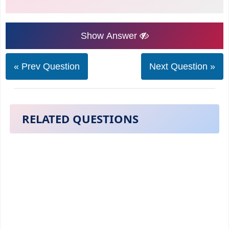
Show Answer
« Prev Question
Next Question »
RELATED QUESTIONS