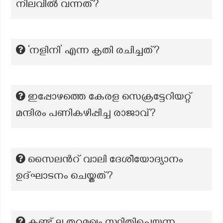
നിലവിൽ വന്നത്?
‘നളിനി’ എന്ന കൃതി രചിച്ചത്?
ഇപ്പോഴത്തെ കേരള സെക്രട്ടേറിയറ്റ്
മന്ദിരം പണികഴിപ്പിച്ച രാജാവ്?
സൈലന്‍റ് വാലി ദേശീയോദ്യാനം
ഉദ്ഘാടനം ചെയ്തത്?