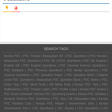
SEARCH TAGS
Kerala PSC | PSC Thulasi | Malayalam GK | PSC Questions | PSC Kerala |
Malayalam PSC Questions | PSC GK | KPSC Questions | PSC GK English |
English GK | PSC English Questions | PSC General Science Questions |
PSC Syllabus | PSC Previous Questions | PSC Model Questions | PSC
Science Questions | PSC Question Paper | PSC Question Bank | Degree
Level PSC Questions | Malayalam PSC Question Bank | PSC Notes | PSC
Exam Tips | PSC Mock Tests | GK Mock Tests | Kerala PSC Tips | PSC
Notifications | PSC Thulasi Login | PSC Profile Login | Kerala PSC Exams |
PSC Exam Calendar | Kerala PSC Upcoming Exams | Kerala PSC Syllabus |
General Science PSC Questions | PSC App | GK Malayalam App | Kerala
PSC Ranked Lists | Kerala PSC Helper | Government Jobs | Kerala
Government Jobs | LDC Questions | LDC Kerala | LGS Questions | LGS