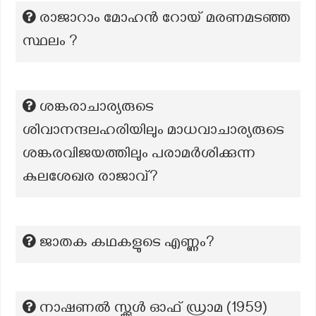
രാജാറാം മോഹൻ റോയ് മരണമടഞ്ഞ
സ്ഥലം ?
ശങ്കരാചാര്യരുടെ
ശിവാനന്ദലഹരിയിലും മാധവാചാര്യരുടെ
ശങ്കരവിജയത്തിലും പരാമർശിക്കുന്ന
കുലശേഖര രാജാവ്?
ജാതക കഥകളുടെ എണ്ണം?
നാഷണൽ സ്ക്കൂൾ ഓഫ് ഡ്രാമ (1959)