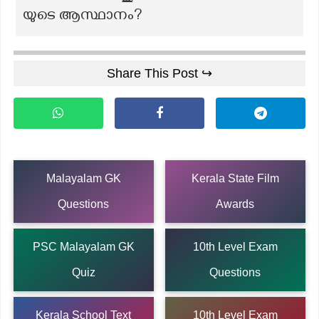
യുടെ ആസ്ഥാനം?
Share This Post ↪
Malayalam GK
Kerala State Film
Questions
Awards
PSC Malayalam GK
10th Level Exam
Quiz
Questions
Kerala School Text
10th Level Exam