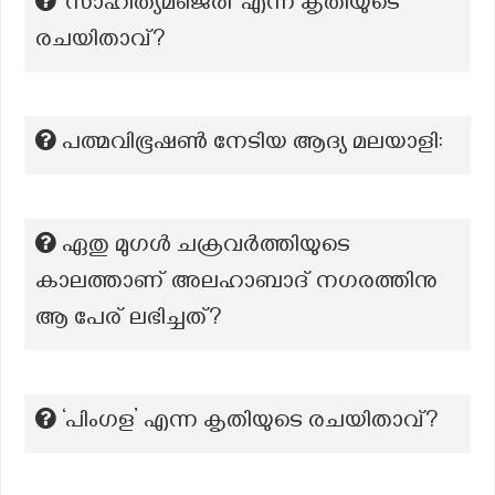
‘സാഹിത്യമഞ്ജരി’ എന്ന കൃതിയുടെ
രചയിതാവ്?
പത്മവിഭൂഷൺ നേടിയ ആദ്യ മലയാളി:
ഏതു മുഗൾ ചക്രവർത്തിയുടെ
കാലത്താണ് അലഹാബാദ്‌ നഗരത്തിനു
ആ പേര് ലഭിച്ചത്?
‘പിംഗള’ എന്ന കൃതിയുടെ രചയിതാവ്?