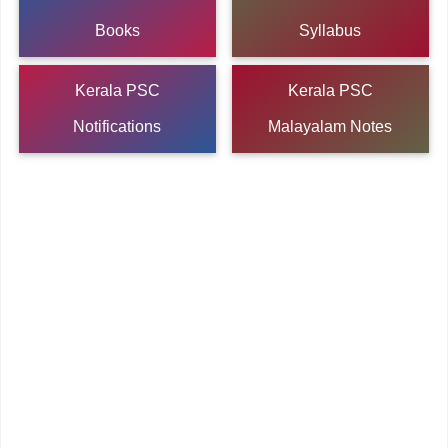
Books
Syllabus
Kerala PSC
Kerala PSC
Notifications
Malayalam Notes