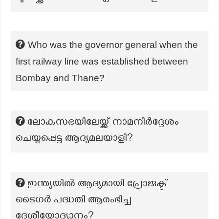
Who was the governor general when the
first railway line was established between
Bombay and Thane?
ലോകസഭയിലേയ്ക്ക് നാമനിർദ്ദേശം
ചെയ്യപ്പെട്ട ആദ്യമലയാളി?
ഇന്ത്യയിൽ ആദ്യമായി പ്രോജക്ട്
ടൈഗർ പദ്ധതി ആരംഭിച്ച
ദേശീയോദ്യാനം?